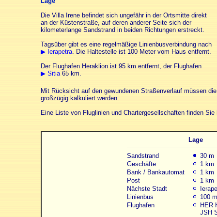
Lage
Die Villa Irene befindet sich ungefähr in der Ortsmitte direkt
an der Küstenstraße, auf deren anderer Seite sich der
kilometerlange Sandstrand in beiden Richtungen erstreckt.
Tagsüber gibt es eine regelmäßige Linienbusverbindung nach
▶ Ierapetra
. Die Haltestelle ist
100 Meter
vom Haus entfernt.
Der Flughafen Heraklion ist
95 km
entfernt, der Flughafen
▶ Sitia
65 km.
Mit Rücksicht auf den gewundenen Straßenverlauf müssen die 
großzügig kalkuliert werden.
Eine Liste von Fluglinien und Chartergesellschaften finden Sie 
Lage
Sandstrand
30 m
Geschäfte
1 km
Bank / Bankautomat
1 km
Post
1 km
Nächste Stadt
Ierape
Linienbus
100 
Flughafen
HER H
JSH S