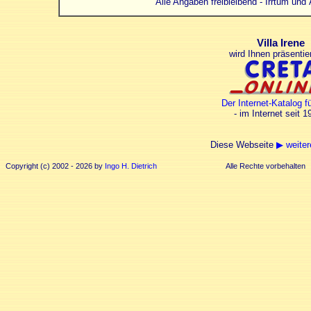
Alle Angaben freibleibend - Irrtum un
Villa Irene
wird Ihnen präsentie
Der Internet-Katalog f
- im Internet seit 1
Diese Webseite
▶ weite
Copyright (c) 2002 - 2026 by
Ingo H. Dietrich
Alle Rechte vorbehalten