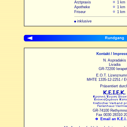
Arztpraxis
1 km
Apotheke
1 km
Friseur
1 km
inklusive
Kontakt / Impre
N. Aspradakis
Livadia
GR-72200 Ierapet
E.O.T. Lizenznum
MHTE 1335-12-2251 / 
Präsentiert durc
GR-74100 Rethymnon
Fax 0030 28310 2
Email an K.E.I.